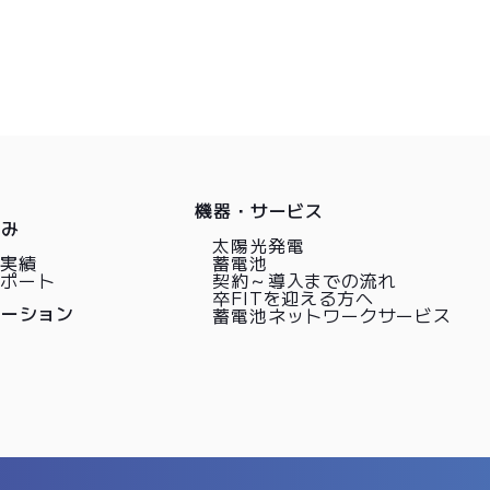
ト
機器・サービス
強み
太陽光発電
と実績
蓄電池
サポート
契約～導入までの流れ
卒FITを迎える方へ
レーション
蓄電池ネットワークサービス
報