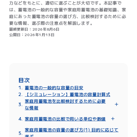
力などをもとに、適切に選ぶことが大切です。本記事で
は、蓄電池の一般的な容量や家庭用蓄電池の基礎知識、家
庭にあった蓄電池の容量の選び方、比較検討するために必
要な情報、選ぶ際の注意点を解説します。
最終更新日：
2026年8月6日
公開日：
2026年1月13日
目次
蓄電池の一般的な容量の目安
【シミュレーション】蓄電池の容量計算式
家庭用蓄電池を比較検討するために必要
な情報
毎日の使用電力量(買電量)・売電量
家庭用蓄電池の比較で用いる単位や数値
家庭用蓄電池の価格相場
W/kW/kWh(ワット/キロワット/キロワッ
家庭用蓄電池の容量の選び方(1) 目的に応じて
トアワー)
選ぶ