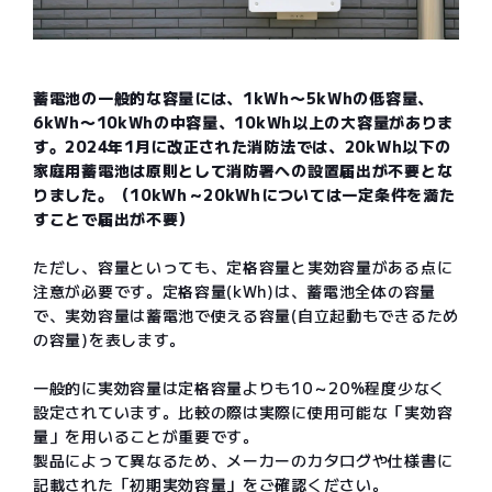
蓄電池の一般的な容量には、1kWh〜5kWhの低容量、
6kWh〜10kWhの中容量、10kWh以上の大容量がありま
す。2024年1月に改正された消防法では、20kWh以下の
家庭用蓄電池は原則として消防署への設置届出が不要とな
りました。（10kWh～20kWhについては一定条件を満た
すことで届出が不要）
ただし、容量といっても、定格容量と実効容量がある点に
注意が必要です。定格容量(kWh)は、蓄電池全体の容量
で、実効容量は蓄電池で使える容量(自立起動もできるため
の容量)を表します。
一般的に実効容量は定格容量よりも10～20%程度少なく
設定されています。比較の際は実際に使用可能な「実効容
量」を用いることが重要です。
製品によって異なるため、メーカーのカタログや仕様書に
記載された「初期実効容量」をご確認ください。