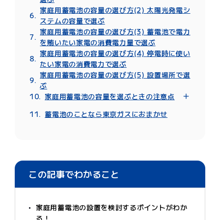
V(ボルト)
家庭用蓄電池の容量の選び方(2) 太陽光発電シ
サイクル数
ステムの容量で選ぶ
変換効率
家庭用蓄電池の容量の選び方(3) 蓄電池で電力
を賄いたい家電の消費電力量で選ぶ
家庭用蓄電池の容量の選び方(4) 停電時に使い
たい家電の消費電力で選ぶ
家庭用蓄電池の容量の選び方(5) 設置場所で選
ぶ
家庭用蓄電池の容量を選ぶときの注意点
注意点(1) 蓄電容量は大きすぎてもNG
蓄電池のことなら東京ガスにおまかせ
注意点(2) 定格容量ではなく、実効容量で
選ぶ
注意点(3) 保証内容・期間をチェックする
この記事でわかること
家庭用蓄電池の設置を検討するポイントがわか
る！