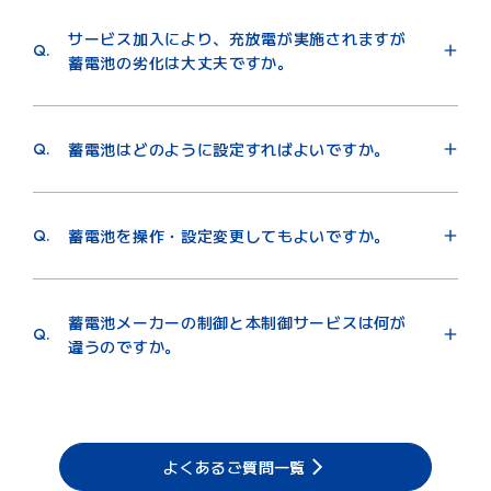
維持したまま制御いたします。この設定はお客さまに
サービス加入により、充放電が実施されますが
て自由に設定を変更することができます。
Q.
蓄電池の劣化は大丈夫ですか。
A.
メーカーの保証範囲内においての制御を行っておりま
すのでご安心ください。
Q.
蓄電池はどのように設定すればよいですか。
A.
お客さまによる設定変更は原則として必要ありませ
ん。
Q.
蓄電池を操作・設定変更してもよいですか。
A.
操作・設定変更いただくことが可能です。ただし、電
注）不具合等のトラブル対応を除きます。
力需給ひっ迫が予想される時間帯は、当社から制御を
注）蓄電池の契約電力の設定はお客さまの電気の契約電力にあ
蓄電池メーカーの制御と本制御サービスは何が
行います。
わせて正しく設定ください​。
Q.
違うのですか。
A.
蓄電池メーカーの制御に加え、「電力需給のひっ迫が
予想される時間帯に電力会社の電気を使わない制御」
を付加したサービスとなります。
よくあるご質問一覧