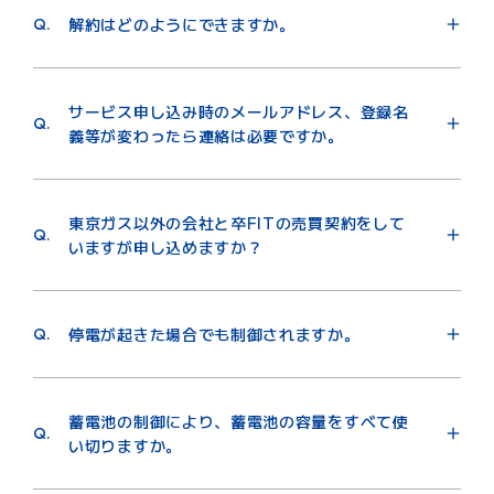
Q.
解約はどのようにできますか。
A.
解約をご希望される場合は、所定の手続きが必要とな
ります。
サービス申し込み時のメールアドレス、登録名
解約フォーム
より、蓄電池ネットワークサービスの解
Q.
義等が変わったら連絡は必要ですか。
約希望であることを記載してご連絡ください。
A.
お問い合わせフォーム
より、蓄電池ネットワークサー
ビス加入中であることを添えてお知らせください。
東京ガス以外の会社と卒FITの売買契約をして
Q.
いますが申し込めますか？
A.
申し込み可能です。
Q.
停電が起きた場合でも制御されますか。
A.
原則遠隔制御されません。
蓄電池の制御により、蓄電池の容量をすべて使
Q.
い切りますか。
A.
停電時等に備えてお客さまが設定した最低確保容量を