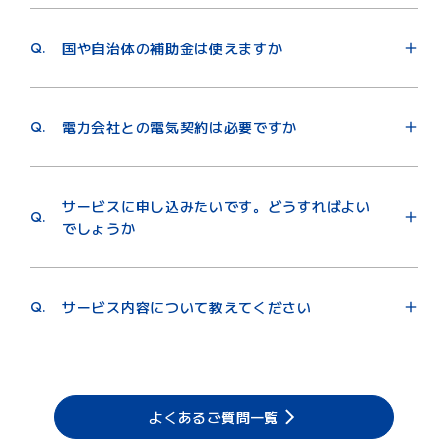
A.
ローン審査は不要です。月々のサービス料金は、お手
持ちのクレジットカードでお支払いいただきます。
Q.
国や自治体の補助金は使えますか
A.
補助金が適用される場合がございます。東京都内では
「住宅用太陽光発電初期費用ゼロ促進の増強事業」等
Q.
電力会社との電気契約は必要ですか
をご活用いただくことができます。その他の補助金に
ついては、補助事業者である国や自治体等にご確認く
A.
必要です。日中太陽光で発電した電気はご自宅でお使
ださい。
いいただき、余った分を売電します。一方、発電して
サービスに申し込みたいです。どうすればよい
いない時間帯（夜間）や、日中でも太陽光からの電気
Q.
でしょうか
だけでは不足する分は、ご契約されている電力会社の
電気をお使いいただくことになります。
A.
本サービスは、新築住宅を中心に、東京ガスと提携し
また、太陽光からの電気をご自宅でご利用された分
ている住宅会社様で建築するお客さまにのみご提供し
は、電力会社からの電気購入量を減らすことができ、
Q.
サービス内容について教えてください
ているサービスです。またサービスの詳細やサービス
電力会社へお支払いする電気代の削減に寄与します。
料金は提携住宅会社様により異なりますので、ご検討
A.
イグニチャーソーラー（フラットプラン）は、初期費
されている住宅会社様へご確認後、住宅会社様経由で
用を抑え、お客さま宅に太陽光発電設備を導入するサ
お申し込み方法をご確認ください。
ービスです。サービス期間中は、余剰売電収入と毎月
のサービス料金を東京ガスが得る代わりに、お客さま
よくあるご質問一覧
の導入コストを抑えます。
注1）沖縄・離島など対象外エリアもあります。