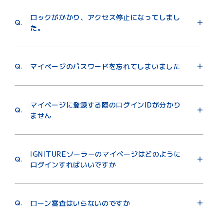
注）東京ガスの電気供給エリアの詳細は、
こちら
申請が必要なため、申請手続き上、ご入居日以降サー
ロックがかかり、アクセス停止になってしまし
ビス開始までに、数ヶ月を要する場合があります。そ
Q.
た。
のため、ご入居とサービス開始が一致しない場合があ
なお、イグニチャーソーラーご契約のお客さまに限ら
ります。
ず、ガス・電気をセットで申し込みむことでご利用い
A.
複数回ログインに失敗しますとアカウントのロックが
ただける「ガス・電気セット割」もございます。
かかり、一定時間ログインができません。
Q.
マイページのパスワードを忘れてしまいました
お手数ですが、一定時間経過後ログインをお試しくだ
さい。
注）イグニチャーソーラー電気料金特別割引と併用いただけま
A.
こちらの「
マイページ ログイン画面
」をクリックい
すが、それぞれお申し込み方法・適用時期等が異なりますので
ただき「パスワード、または秘密の質問をお忘れのお
マイページに登録する際のログインIDが分かり
ご注意ください。
客さま」からパスワード再設定のお手続きをお願いい
Q.
ません
たします。
注）弊社都市ガス供給エリア外はセットのお申し込みはいただ
A.
ログインIDは、お申し込み時に設定頂きましたお客さ
けません。
まのメールアドレスとなっております。
注）パスワードの再設定にはログインID、生年月日、電話番号
IGNITUREソーラーのマイページはどのように
が必要となります。
Q.
ログインすればいいですか
「ガス・電気セット割」の詳細は下記よりご確認いた
だくか東京ガスお客さまセンター（0570-002211）
A.
こちらの「
マイページ ログイン画面
」をクリックい
にご連絡ください。
ただき、ログインIDとパスワードを入力してログイン
Q.
ローン審査はいらないのですか
引越しなら、電気とガスをまとめてお得に。新電力販
ください。
売量No.1