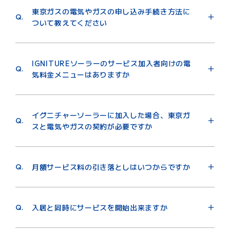
東京ガスの電気やガスの申し込み手続き方法に
Q.
ついて教えてください
A.
こちらをクリックいただきお申し込みください。
IGNITUREソーラーのサービス加入者向けの電
東京ガスの電気をご利用いただけるエリアは、以下の
Q.
気料金メニューはありますか
通りです。
東京都 神奈川県 埼玉県 千葉県 茨城県 栃木
A.
東京ガスの電気供給エリア注）でイグニチャーソーラ
県 群馬県 山梨県 静岡県（富士川以東）
ーご採用のお客さま向けに電気料金特別割引がござい
（ただし、離島にお住まいの方や建物全体で一括で電
イグニチャーソーラーに加入した場合、東京ガ
ます。
Q.
気契約をしている集合住宅やビルに入居されている方
スと電気やガスの契約が必要ですか
イグニチャーソーラーのサービス期間中、電気料金が
は除きます。）
に2～3％割引になります。（割引率はご採用設備によ
A.
ガス・電気のご契約先については条件はございません
り異なります）
ので、ご希望の事業者さまとご契約のお手続きをお願
お申し込みはイグニチャーソーラーのサービス開始
注）東京ガスの電気供給エリアの詳細は、
こちら
Q.
月額サービス料の引き落としはいつからですか
いいたします。
後、東京ガスよりお送りする「東京ガスIGNITUREソ
ーラー｜サービス開始と電気特別割申込方法のご案
A.
月額サービス料のお支払いは、サービス開始後1～2ヶ
内」に記載のURLからお申し込みをお願いいたしま
月程度でクレジットカードのご請求が開始となりま
Q.
入居と同時にサービスを開始出来ますか
す。
す。また、お引き落とし日はカード会社により異なり
ます。
A.
太陽光発電の売電を行うためには、国や電力会社への