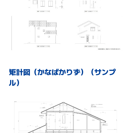
矩計図（かなばかりず）（サンプ
ル）