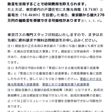
助金を活用することで初期費用を抑えられます
。
たとえば、東京都内の戸建住宅に太陽光発電（8.7kW）と
蓄電池（16.4kWh）を設置した場合、
東京都から最大278
万円の補助金を受領できる可能性があります
。
注1, 2, 3, 4)
東京ガスの専門スタッフが対応いたしますので、まずはお
気軽に資料請求や無料訪問相談をお申し込みください。
注1) 補助金の正式名称は東京都の「災害にも強く健康にも資する断
熱・太陽光住宅普及拡大事業」です。補助金には受給条件・予算枠
があり、支給されない場合や上限金額での支給がされない場合があ
ります。
注2) 本内容は令和8年度の「家庭における太陽光発電導入促進事
業」と「家庭における蓄電池導入促進事業」の実施要綱を基に試算
したものです。詳しくはこちらをご参照ください。
家庭における太
陽光発電導入促進事業
、
家庭における蓄電池導入促進事業
注3) 補助金額の上限額は助成対象経費（税抜）となります。助成対
象経費を上回る補助金は受給できないため、助成対象経費の金額に
よっては上記シミュレーションの金額を全額受給できない可能性が
あります。​
注4) 本シミュレーションはDR実証に参加した場合で算出していま