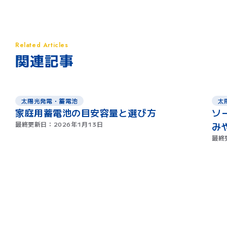
関連記事
太陽光発電・蓄電池
太
家庭用蓄電池の目安容量と選び方
ソ
最終更新日：
2026年1月13日
み
最終