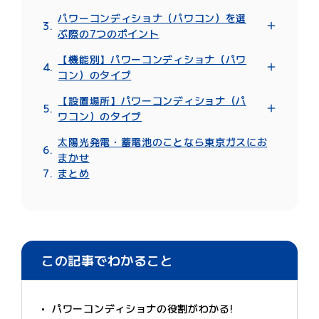
太陽光発電システムの発電量を最大化する
パワーコンディショナ（パワコン）を選
売電する電気の電圧を調整する
ぶ際の7つのポイント
トラブル時に系統を保護する
変換効率
停電時に自立運転するパワコンもある
【機能別】パワーコンディショナ（パワ
最大定格出力
コン）のタイプ
コストパフォーマンス
単機能タイプ
サイズ
【設置場所】パワーコンディショナ（パ
ハイブリッドタイプ
静音性
ワコン）のタイプ
トライブリッドタイプ
保証期間
屋内型
太陽光発電・蓄電池のことなら東京ガスにお
メンテナンス
屋外集中型
まかせ
屋外分散型
まとめ
この記事でわかること
パワーコンディショナの役割がわかる!