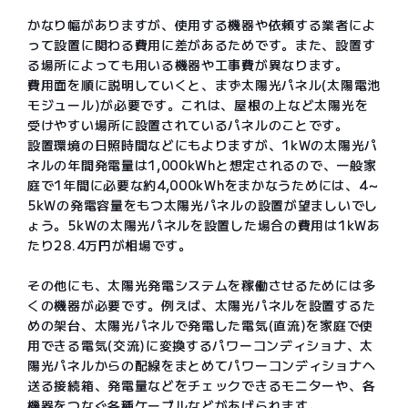
かなり幅がありますが、使用する機器や依頼する業者によ
って設置に関わる費用に差があるためです。また、設置す
る場所によっても用いる機器や工事費が異なります。
費用面を順に説明していくと、まず太陽光パネル(太陽電池
モジュール)が必要です。これは、屋根の上など太陽光を
受けやすい場所に設置されているパネルのことです。
設置環境の日照時間などにもよりますが、1kWの太陽光パ
ネルの年間発電量は1,000kWhと想定されるので、一般家
庭で1年間に必要な約4,000kWhをまかなうためには、4～
5kWの発電容量をもつ太陽光パネルの設置が望ましいでし
ょう。5kWの太陽光パネルを設置した場合の費用は1kWあ
たり28.4万円が相場です。
その他にも、太陽光発電システムを稼働させるためには多
くの機器が必要です。例えば、太陽光パネルを設置するた
めの架台、太陽光パネルで発電した電気(直流)を家庭で使
用できる電気(交流)に変換するパワーコンディショナ、太
陽光パネルからの配線をまとめてパワーコンディショナへ
送る接続箱、発電量などをチェックできるモニターや、各
機器をつなぐ各種ケーブルなどがあげられます。