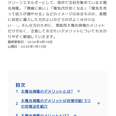
クリーンエネルギーとして、改めて注目を集めている太陽
光発電。「環境に良い」「電気代が安くなる」「電気を売
って収入が増やせる」などのイメージはあるものの、実際
に自宅に導入した方がよいかどうかがよく分からな
い･･･。そんな方のために、家庭用太陽光発電のメリット
だけでなく、注意しておきたいデメリットについても分か
りやすく解説していきます。
最終更新日：
2026年6月18日
公開日：
2026年1月13日
目次
太陽光発電のデメリットとは?
【太陽光発電のデメリット1】導入費用が
太陽光発電のデメリットは対策可能! 5つ
高い
の対策法を紹介
【太陽光発電のデメリット2】日照時間や
1.地方自治体の補助金をチェックする
日射量に発電量が影響される
太陽光発電のメリットとは?