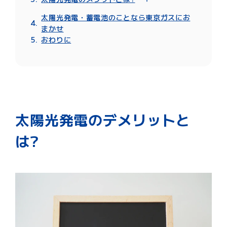
2.リースやPPAなど初期費用0円モデルで
【太陽光発電のデメリット3】設置に向い
【太陽光発電のメリット1】電気代の節約
の導入を検討する
太陽光発電・蓄電池のことなら東京ガスにお
ていない住宅がある
になる
3.信頼できる業者を見極める
まかせ
【太陽光発電のデメリット4】設備には寿
【太陽光発電のメリット2】売電収入を得
4.蓄電池との同時導入を検討する
おわりに
命がある
られる
5.あらかじめ天候による発電量の変動を想
【太陽光発電のデメリット5】反射光トラ
【太陽光発電のメリット3】停電中でも晴
定しておく
ブルが発生する可能性がある
れていれば電気を使える
【太陽光発電のデメリット6】機器の設置
【太陽光発電のメリット4】電気代高騰の
場所を確保しなければならない
影響を受けにくくなる
【太陽光発電のデメリット7】売電価格の
【太陽光発電のメリット5】補助金を使え
値下がりに注意する必要がある
る可能性がある
太陽光発電のデメリットと
【太陽光発電のデメリット8】定期的なメ
【太陽光発電のメリット6】断熱・遮熱効
ンテナンス費用がかかる
果がある
は?
【太陽光発電のメリット7】環境にやさし
い
【太陽光発電のメリット8】エネルギー源
が枯渇する心配がなく半永久的に発電可能
【太陽光発電のメリット9】長期的にはプ
ラスになる