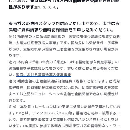
した場合、
東京都から174万円の補助金を受領できる可能
性があります
。
注1, 2, 3, 4)
東京ガスの専門スタッフが対応いたしますので、まずはお
気軽に資料請求や無料訪問相談をお申し込みください。
注1) 補助金の正式名称は東京都の「災害にも強く健康にも資する断
熱・太陽光住宅普及拡大事業」です。補助金には受給条件・予算枠
があり、支給されない場合や上限金額での支給がされない場合があ
ります。
注2) 本内容は令和8年度の「家庭における蓄電池導入促進事業」の
実施要綱を基に試算したものです。詳しくはこちらをご参照くださ
い。
家庭における蓄電池導入促進事業
注3) 補助金額の上限額は助成対象経費（税抜）となります。助成対
象経費を上回る補助金は受給できないため、助成対象経費の金額に
よっては上記シミュレーションの金額を全額受給できない可能性が
あります。​
注4) 本シミュレーションはDR実証に参加した場合で算出していま
す。DRとは、デマンドレスポンスの略。蓄電池を制御・活用するこ
とで、電力需要を変化させて需要と供給のバランスをとることをい
います。DR実証に参加する場合は別途東京ガスの蓄電池ネットワー