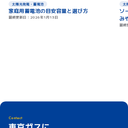
太陽光発電・蓄電池
太
家庭用蓄電池の目安容量と選び方
ソ
最終更新日：
2026年1月13日
み
最終
Contact
東京ガスに