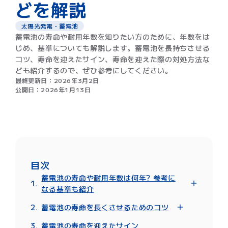
どを解説
太陽光発電・蓄電池
蓄電池の寿命や耐用年数を知りたい方のために、年数をは
じめ、基準についても解説します。蓄電池を長持ちさせる
コツ、寿命を迎えたサイン、寿命を迎えた際の対処方法な
ども紹介するので、ぜひ参考にしてください。
最終更新日：
2026年3月2日
公開日：
2026年1月13日
目次
蓄電池の寿命や耐用年数は何年? 参考に
なる基準も紹介
サイクル数
蓄電池の寿命を長くさせるためのコツ
使用期間
過充電や過放電をしない
電池の種類
蓄電池の寿命を迎えたサイン