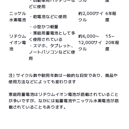
・自動車用バッテリーな
クル
度
どに使用
ニッケル
約2,000サイ
6年程
・乾電池などに使用
水素電池
クル
度
・小型かつ軽量
・家庭用蓄電池として多
リチウム
約6,000〜
15～
く使用されている
イオン電
12,000サイ
20年程
・スマホ、タブレット、
池
クル
度
ノートパソコンなどに使
用
注) サイクル数や耐用年数は一般的な目安であり、商品や
使用方法などによっても変わります
家庭用蓄電池はリチウムイオン電池が搭載されていること
が多いですが、なかには鉛蓄電池やニッケル水素電池が搭
載されていることもあります。