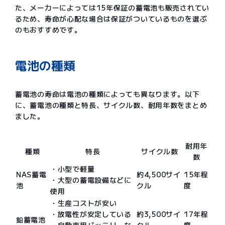
た、メーカーによっては15年保証の蓄電池も販売されてい
るため、寿命が心配な場合は保証がついているものを選ぶ
のもおすすめです。
電池の種類
蓄電池の寿命は電池の種類によっても異なります。以下
に、蓄電池の種類と特長、サイクル数、耐用年数をまとめ
ました。
耐用年
種類
特長
サイクル数
数
・小型で軽量
NAS蓄電
約4,500サイ
15年程
・大型の蓄電設備などに
池
クル
度
使用
・生産コストが安い
・放電性が安定している
約3,500サイ
17年程
鉛蓄電池