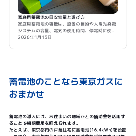
家庭用蓄電池の目安容量と選び方
家庭用蓄電池の容量は、設置の目的や太陽光発電
システムの容量、電気の使用時間、停電時に使い
たい家電の消費電力などをもとに、適切に選ぶこ
2026年1月13日
とが大切です。本記事では、蓄電池の一般的な容
量や家庭用蓄電池の基礎知識、家庭にあった蓄電
池の容量の選び方、比較検討するために必要な情
報、選ぶ際の注意点を解説します。
蓄電池のことなら東京ガスに
おまかせ
蓄電池の導入には、お住まいの地域ごとの
補助金を活用す
ることで初期費用を抑えられます
。
たとえば、東京都内の戸建住宅に蓄電池(16.4kWh)を設置